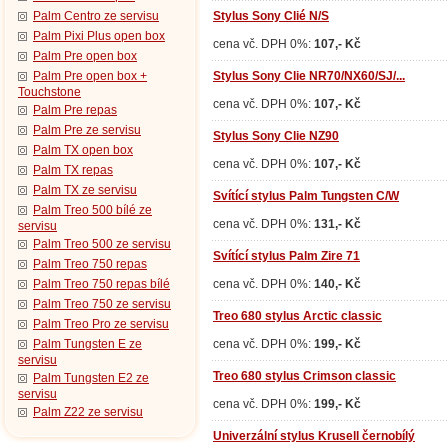
Palm Centro ze servisu
Stylus Sony Clié N/S
Palm Pixi Plus open box
cena vč. DPH 0%:
107,- Kč
Palm Pre open box
Palm Pre open box +
Stylus Sony Clie NR70/NX60/SJ/...
Touchstone
cena vč. DPH 0%:
107,- Kč
Palm Pre repas
Palm Pre ze servisu
Stylus Sony Clie NZ90
Palm TX open box
cena vč. DPH 0%:
107,- Kč
Palm TX repas
Palm TX ze servisu
Svítící stylus Palm Tungsten C/W
Palm Treo 500 bílé ze
cena vč. DPH 0%:
131,- Kč
servisu
Palm Treo 500 ze servisu
Svítící stylus Palm Zire 71
Palm Treo 750 repas
Palm Treo 750 repas bílé
cena vč. DPH 0%:
140,- Kč
Palm Treo 750 ze servisu
Treo 680 stylus Arctic classic
Palm Treo Pro ze servisu
Palm Tungsten E ze
cena vč. DPH 0%:
199,- Kč
servisu
Treo 680 stylus Crimson classic
Palm Tungsten E2 ze
servisu
cena vč. DPH 0%:
199,- Kč
Palm Z22 ze servisu
Univerzální stylus Krusell černobílý