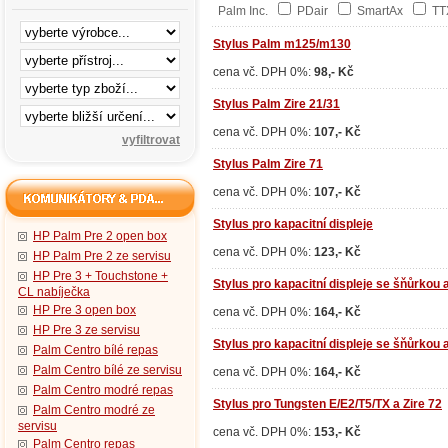
Palm Inc.
PDair
SmartAx
T
Stylus Palm m125/m130
cena vč. DPH 0%:
98,- Kč
Stylus Palm Zire 21/31
cena vč. DPH 0%:
107,- Kč
Stylus Palm Zire 71
cena vč. DPH 0%:
107,- Kč
Stylus pro kapacitní displeje
HP Palm Pre 2 open box
cena vč. DPH 0%:
123,- Kč
HP Palm Pre 2 ze servisu
HP Pre 3 + Touchstone +
Stylus pro kapacitní displeje se šňůrkou 
CL nabíječka
HP Pre 3 open box
cena vč. DPH 0%:
164,- Kč
HP Pre 3 ze servisu
Stylus pro kapacitní displeje se šňůrkou 
Palm Centro bílé repas
Palm Centro bílé ze servisu
cena vč. DPH 0%:
164,- Kč
Palm Centro modré repas
Stylus pro Tungsten E/E2/T5/TX a Zire 72
Palm Centro modré ze
servisu
cena vč. DPH 0%:
153,- Kč
Palm Centro repas