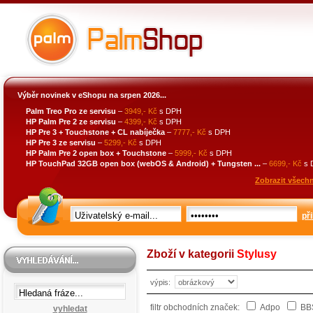
Výběr novinek v eShopu na srpen 2026...
Palm Treo Pro ze servisu
–
3949,- Kč
s DPH
HP Palm Pre 2 ze servisu
–
4399,- Kč
s DPH
HP Pre 3 + Touchstone + CL nabíječka
–
7777,- Kč
s DPH
HP Pre 3 ze servisu
–
5299,- Kč
s DPH
HP Palm Pre 2 open box + Touchstone
–
5999,- Kč
s DPH
HP TouchPad 32GB open box (webOS & Android) + Tungsten ...
–
6699,- Kč
s 
Zobrazit všechn
při
Zboží v kategorii
Stylusy
výpis:
filtr obchodních značek:
Adpo
BBS
vyhledat