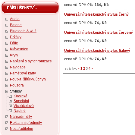
cena vč. DPH 0%:
164,- Kč
Univerzální teleskopický stylus černý
Audio
cena vč. DPH 0%:
74,- Kč
Baterie
Bluetooth & wi-fi
Univerzální teleskopický stylus červený
Držáky
cena vč. DPH 0%:
74,- Kč
Fólie
Klávesnice
Univerzální teleskopický stylus fialový
Kryty
cena vč. DPH 0%:
74,- Kč
Nabíjení & synchronizace
Navigace
stránky:
<
1
2
3
4
>
Paměťové karty
Poutka, šňůrky, úchyty
Pouzdra
Stylusy
Klasické
Speciální
Víceúčelové
Náplně
Náhradní díly
Reklamní předměty
Nezařaditelné