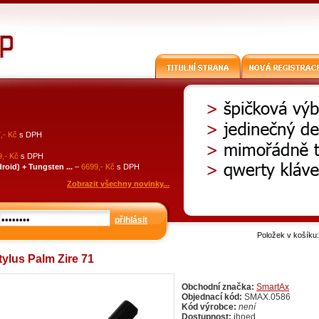
,- Kč
s DPH
,- Kč
s DPH
id) + Tungsten ...
–
6699,- Kč
s DPH
Zobrazit všechny novinky...
přihlásit
Položek v košíku
stylus Palm Zire 71
Obchodní značka:
SmartAx
Objednací kód:
SMAX.0586
Kód výrobce:
není
Dostupnost:
ihned