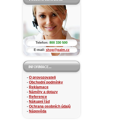
Telefon:
800 330 500
E-mail:
shop@palm.cz
-
O provozovateli
-
Obchodní podmínky
-
Reklamace
-
Náměty a dotazy
-
Reference
-
Nákupní řád
-
Ochrana osobních údajů
-
Nápověda