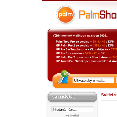
Výběr novinek v eShopu na srpen 2026...
Palm Treo Pro ze servisu
–
3949,- Kč
s DPH
HP Palm Pre 2 ze servisu
–
4399,- Kč
s DPH
HP Pre 3 + Touchstone + CL nabíječka
–
7777
HP Pre 3 ze servisu
–
5299,- Kč
s DPH
HP Palm Pre 2 open box + Touchstone
–
5999
HP TouchPad 32GB open box (webOS & Andro
Svítící 
vyhledat