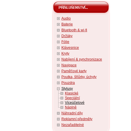
Audio
Baterie
Bluetooth & wi-fi
Držáky
Fólie
Klávesnice
Kryty
Nabíjení & synchronizace
Navigace
Paměťové karty
Poutka, šňůrky, úchyty
Pouzdra
Stylusy
Klasické
Speciální
Víceúčelové
Náplně
Náhradní díly
Reklamní předměty
Nezařaditelné