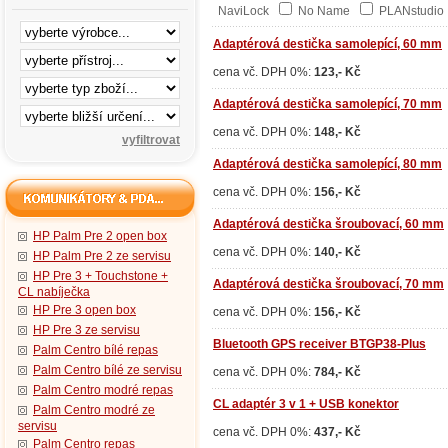
NaviLock
No Name
PLANstudi
Adaptérová destička samolepící, 60 mm
cena vč. DPH 0%:
123,- Kč
Adaptérová destička samolepící, 70 mm
cena vč. DPH 0%:
148,- Kč
Adaptérová destička samolepící, 80 mm
cena vč. DPH 0%:
156,- Kč
Adaptérová destička šroubovací, 60 mm
HP Palm Pre 2 open box
cena vč. DPH 0%:
140,- Kč
HP Palm Pre 2 ze servisu
HP Pre 3 + Touchstone +
Adaptérová destička šroubovací, 70 mm
CL nabíječka
HP Pre 3 open box
cena vč. DPH 0%:
156,- Kč
HP Pre 3 ze servisu
Bluetooth GPS receiver BTGP38-Plus
Palm Centro bílé repas
Palm Centro bílé ze servisu
cena vč. DPH 0%:
784,- Kč
Palm Centro modré repas
CL adaptér 3 v 1 + USB konektor
Palm Centro modré ze
servisu
cena vč. DPH 0%:
437,- Kč
Palm Centro repas