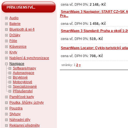
cena vč. DPH 0%:
2 148,- Kč
SmartMaps 3 Navigator: START CZ+SK A
Pra...
Audio
Baterie
cena vč. DPH 0%:
1 458,- Kč
Bluetooth & wi-fi
SmartMaps 3 Standard: Praha a okolí 1:2
Držáky
cena vč. DPH 0%:
519,- Kč
Fólie
Klávesnice
SmartMaps Locator: Cyklo-turistický atl
Kryty
cena vč. DPH 0%:
708,- Kč
Nabíjení & synchronizace
Navigace
stránky: 1
2
>
Software/mapy
Autonavigace
Bicyklové
Motocyklové
Specializované
Příslušenství
Paměťové karty
Poutka, šňůrky, úchyty
Pouzdra
Stylusy
Náhradní díly
Reklamní předměty