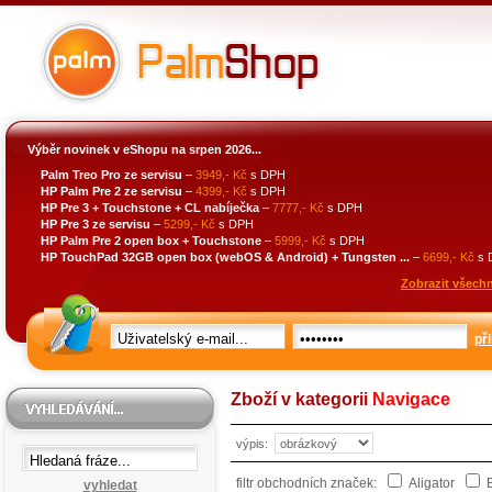
Výběr novinek v eShopu na srpen 2026...
Palm Treo Pro ze servisu
–
3949,- Kč
s DPH
HP Palm Pre 2 ze servisu
–
4399,- Kč
s DPH
HP Pre 3 + Touchstone + CL nabíječka
–
7777,- Kč
s DPH
HP Pre 3 ze servisu
–
5299,- Kč
s DPH
HP Palm Pre 2 open box + Touchstone
–
5999,- Kč
s DPH
HP TouchPad 32GB open box (webOS & Android) + Tungsten ...
–
6699,- Kč
s 
Zobrazit všechn
při
Zboží v kategorii
Navigace
výpis:
filtr obchodních značek:
Aligator
B
vyhledat