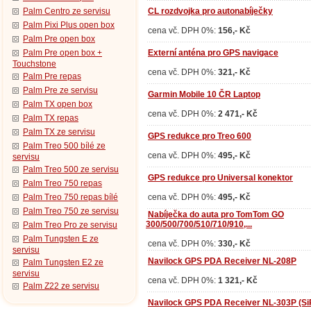
Palm Centro ze servisu
CL rozdvojka pro autonabíječky
Palm Pixi Plus open box
cena vč. DPH 0%:
156,- Kč
Palm Pre open box
Palm Pre open box +
Externí anténa pro GPS navigace
Touchstone
cena vč. DPH 0%:
321,- Kč
Palm Pre repas
Palm Pre ze servisu
Garmin Mobile 10 ČR Laptop
Palm TX open box
cena vč. DPH 0%:
2 471,- Kč
Palm TX repas
Palm TX ze servisu
GPS redukce pro Treo 600
Palm Treo 500 bílé ze
cena vč. DPH 0%:
495,- Kč
servisu
Palm Treo 500 ze servisu
GPS redukce pro Universal konektor
Palm Treo 750 repas
Palm Treo 750 repas bílé
cena vč. DPH 0%:
495,- Kč
Palm Treo 750 ze servisu
Nabíječka do auta pro TomTom GO
300/500/700/510/710/910,...
Palm Treo Pro ze servisu
Palm Tungsten E ze
cena vč. DPH 0%:
330,- Kč
servisu
Navilock GPS PDA Receiver NL-208P
Palm Tungsten E2 ze
servisu
cena vč. DPH 0%:
1 321,- Kč
Palm Z22 ze servisu
Navilock GPS PDA Receiver NL-303P (SiRF