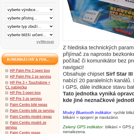
Z hlediska technických para
přijímač za naprosto bezkonk
počítač či komunikátor bez p
navigaci!
HP Palm Pre 2 open box
Obsahuje chipset
Sirf Star III
HP Palm Pre 2 ze servisu
nabízí 20 paralelních kanálů. 
HP Pre 3 + Touchstone +
i GPS, dále indikace stavu bat
CL nabíječka
Tato jednotka vyniká opravdu
HP Pre 3 open box
HP Pre 3 ze servisu
kde jiné neznačkové jednotk
Palm Centro bílé repas
Palm Centro bílé ze servisu
Modrý Bluetooth indikátor:
rychlé blik
Palm Centro modré repas
blikání = spojení je navázáno.
Palm Centro modré ze
Zelený GPS indikátor:
blikání = GPS p
servisu
nenalezena.
Palm Centro repas