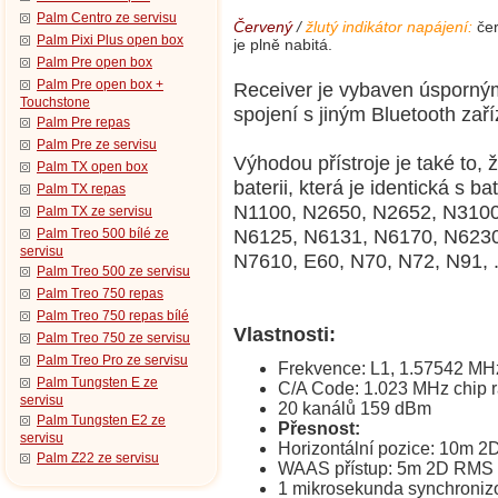
Palm Centro ze servisu
Červený
/
žlutý indikátor napájení:
čer
Palm Pixi Plus open box
je plně nabitá.
Palm Pre open box
Palm Pre open box +
Receiver je vybaven úsporný
Touchstone
spojení s jiným Bluetooth zař
Palm Pre repas
Palm Pre ze servisu
Výhodou přístroje je také to,
Palm TX open box
baterii, která je identická s b
Palm TX repas
N1100, N2650, N2652, N3100
Palm TX ze servisu
N6125, N6131, N6170,
N6230
Palm Treo 500 bílé ze
servisu
N7610, E60, N70, N72, N91, .
Palm Treo 500 ze servisu
Palm Treo 750 repas
Palm Treo 750 repas bílé
Vlastnosti:
Palm Treo 750 ze servisu
Palm Treo Pro ze servisu
Frekvence: L1, 1.57542 MH
Palm Tungsten E ze
C/A Code: 1.023 MHz chip r
servisu
20 kanálů 159 dBm
Palm Tungsten E2 ze
Přesnost:
servisu
Horizontální pozice: 10m 2
Palm Z22 ze servisu
WAAS přístup: 5m 2D RMS
1 mikrosekunda synchroniz