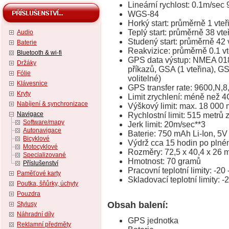
Lineární rychlost: 0.1m/sec 
WGS-84
Horký start: průměrně 1 vte
Teplý start: průměrně 38 vte
Audio
Studený start: průměrně 42 
Baterie
Reakvizice: průměrně 0.1 vte
Bluetooth & wi-fi
GPS data výstup: NMEA 0183
Držáky
příkazů, GSA (1 vteřina), G
Fólie
volitelné)
Klávesnice
GPS transfer rate: 9600,N,8
Kryty
Limit zrychlení: méně než 4
Nabíjení & synchronizace
Výškový limit: max. 18 000 
Navigace
Rychlostní limit: 515 metrů 
Software/mapy
Jerk limit: 20m/sec**3
Autonavigace
Baterie: 750 mAh Li-Ion, 5V
Bicyklové
Výdrž cca 15 hodin po plném
Motocyklové
Rozměry: 72,5 x 40,4 x 26
Specializované
Hmotnost: 70 gramů
Příslušenství
Pracovní teplotní limity: -20 
Paměťové karty
Skladovací teplotní limity: -
Poutka, šňůrky, úchyty
Pouzdra
Obsah balení:
Stylusy
Náhradní díly
GPS jednotka
Reklamní předměty