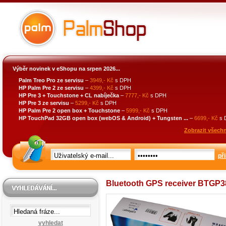
Výběr novinek v eShopu na srpen 2026...
Palm Treo Pro ze servisu
–
3949,- Kč
s DPH
HP Palm Pre 2 ze servisu
–
4399,- Kč
s DPH
HP Pre 3 + Touchstone + CL nabíječka
–
7777,- Kč
s DPH
HP Pre 3 ze servisu
–
5299,- Kč
s DPH
HP Palm Pre 2 open box + Touchstone
–
5999,- Kč
s DPH
HP TouchPad 32GB open box (webOS & Android) + Tungsten ...
–
6699,- Kč
s 
Zobrazit všechn
při
Bluetooth GPS receiver BTGP3
vyhledat