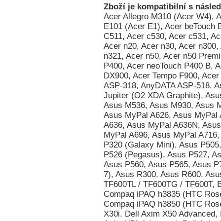
Zboží je kompatibilní s násled
Acer Allegro M310 (Acer W4), Acer beTouch E100 (Acer C1), Acer beTouch E101 (Acer E1), Acer beTouch E200 (Acer L1), Acer c500, Acer c510, Acer C511, Acer c530, Acer c531, Acer d100, Acer DX650, Acer e305, Acer e310, Acer n20, Acer n30, Acer n300, Acer n310, Acer n311, Acer n320, Acer n321, Acer n50, Acer n50 Premium, Acer neoTouch P300, Acer neoTouch P400, Acer neoTouch P400 B, Acer neoTouch S200 (Acer F1), Acer Tempo DX900, Acer Tempo F900, Acer Tempo M900, Acer Tempo X960, AnyDATA ASP-318, AnyDATA ASP-518, Asus Calf (Garmin-Asus nuvifone G60), Asus Jupiter (O2 XDA Graphite), Asus Lamborghini ZX1, Asus M530w (Aries), Asus M536, Asus M930, Asus Mars II (O2 XDA Zinc), Asus MyPal A620BT, Asus MyPal A626, Asus MyPal A632, Asus MyPal A632N, Asus MyPal A636, Asus MyPal A636N, Asus MyPal A639, Asus MyPal A686, Asus MyPal A696, Asus MyPal A716, Asus MyPal A730, Asus MyPal A730w, Asus P320 (Galaxy Mini), Asus P505, Asus P515 (zrušeno), Asus P525, Asus P526 (Pegasus), Asus P527, Asus P535, Asus P550 (Solaris), Asus P552w, Asus P560, Asus P565, Asus P735, Asus P750, Asus P835 (Asus Galaxy 7), Asus R300, Asus R600, Asus R700, Asus R700t, Asus Vivo Tab RT TF600TL / TF600TG / TF600T, BenQ E72, BenQ P50, BenQ Siemens P51, Compaq iPAQ h3835 (HTC Rosella), Compaq iPAQ h3845 (HTC Rosella), Compaq iPAQ h3850 (HTC Rosella), Dell Axim X30 Advanced, Dell Axim X30i, Dell Axim X50 Advanced, Dell Axim X50 Basic, Dell Axim X50v, Dell Axim X51 Advanced, Dell Axim X51 Basic, Dell Axim X51v, Dell Venue Pro (Dell Lightning), Dopod 310 (HTC Oxygen), Dopod 535 (HTC Voyager, Qtek 8060/8080, i-mate SP2, O2 Xphone), Dopod 565 (HTC Typhoon, Qtek 8010, i-mate SP3), Dopod 566 (HTC Hurricane/Robbie, Qtek 8200, SDA II, SPV C550), Dopod 575 (HTC Feeler, Qtek 8020, i-mate SP3i, O2 Xphone II), Dopod 577W (HTC Tornado Noble, i-mate SP5, O2 XDA Orion/IQ), Dopod 585 (HTC Amadeus, O2 Xphone IIm, T-Mobile SDA Music), Dopod 586 (HTC Hurricane/Robbie, Qtek 8200, SDA II, SPV C550), Dopod 586W (HTC Tornado Tempo, Qtek 8300, i-mate SP5m, T-Mobile SDA US), Dopod 595 (HTC Breeze 160, i-mate SP JAS), Dopod 696 (HTC Himalaya, i-mate Pocket PC Phone Edition, Qtek 2020/2060, O2 XDA II, T-Mobile MDA II, Orang, Dopod 696i (HTC Himalaya, i-mate Pocket PC Phone Edition, Qtek 2020/2060, O2 XDA II, T-Mobile MDA II, Oran, Dopod 699 (HTC Alpine, Qtek 2020i, i-mate PDA2 Pocket PC, O2 XDA IIi), Dopod 700 (HTC Blue Angel, T-Mobile MDA III, Qtek 9090, i-mate PDA2k, O2 XDA III, XDA IIs), Dopod 710/StrTrk S300 (HTC StarTrek 160, Qtek 8500), Dopod 818 (HTC Magician, Qtek S100/S110, O2 XDA II mini/mini Black, MDA Compact, i-mate New JAM/JAM Limit, Dopod 818 Pro (HTC Prophet, i-mate JAMin, Qtek S200, O2 XDA Neo), Dopod 828+ (HTC Magician Refresh), Dopod 830 (HTC Prophet, Qtek S200, i-mate JAMin, O2 XDA Neo), Dopod 838 (HTC Wizard 110, Qtek A9100), Dopod 838 Pro (HTC Hermes 100, O2 XDA Trion), Dopod 900 (HTC Universal, Qtek 9000, MDA Pro, XDA Exec, i-mate JASJAR), Dopod C500 (HTC Vox), Dopod C720W (HTC Excalibur 100, XDA Cosmo), Dopod C730 (HTC Cavalier), Dopod C800 (HTC Herald 100, O2 XDA Terra), Dopod C858 (HTC Herald 100, O2 XDA Terra), Dopod CHT 9000 (HTC Hermes 200), Dopod CHT 9100 (HTC Trinity 100), Dopod CHT 9110 (HTC Trinity 100), Dopod D600 (HTC Gene 100/P3400), Dopod D802 (HTC Love), Dopod D810 (HTC Trinity 100, Dopod CHT 9100, Qtek P3600), Dopod D818c (HTC Wave), Dopod E616 (HTC Panda), Dopod M700 (HTC Love), Dopod P100 (HTC Galaxy 100, Qtek G100, i-mate PDA-N), Dopod P800 (HTC Artemis 110), Dopod P800W (HTC Artemis 100, Qtek G200, MDA Compact III, Orange SPV M650), Dopod P860 (HTC Touch Cruise/Polaris 100), Dopod S1 (HTC Elfin 100), Dopod S1 - Enhanced Version (HTC Elfin 100), Dopod T5399 (HTC Twin 10000), Dopod T5588 (HTC HengShan), Dopod T8388 (HTC Qilin), Dopod Touch Cruise T4288 (HTC Iolite), Dopod Touch Diamond 2 (HTC Topaz), Dopod Touch T3238 (HTC Jade 100/Touch 3G), Dopod Touch Viva T2222 (HTC Opal 100), Dopod U1000 (HTC Advantage/Athena 100, T-Mobile MDA Ameo), E-TEN Glofiish DX900, E-TEN Glofiish M700, E-TEN Glofiish M750, E-TEN Glofiish M800, E-TEN Glofiish M810, E-TEN Glofiish V900, E-TEN Glofiish X500, E-TEN Glofiish X500+, E-TEN Glofiish X600, E-TEN Glofiish X610, E-TEN Glofiish X650, E-TEN Glofiish X800, 