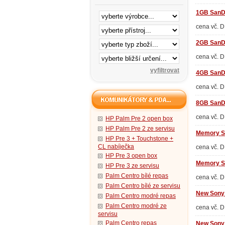
1GB SanD
cena vč. 
2GB SanDi
cena vč. 
4GB SanDi
cena vč. 
8GB SanDi
cena vč. 
HP Palm Pre 2 open box
HP Palm Pre 2 ze servisu
Memory St
HP Pre 3 + Touchstone +
CL nabíječka
cena vč. 
HP Pre 3 open box
Memory St
HP Pre 3 ze servisu
Palm Centro bílé repas
cena vč. 
Palm Centro bílé ze servisu
New Sony
Palm Centro modré repas
Palm Centro modré ze
cena vč. 
servisu
Palm Centro repas
New Sony