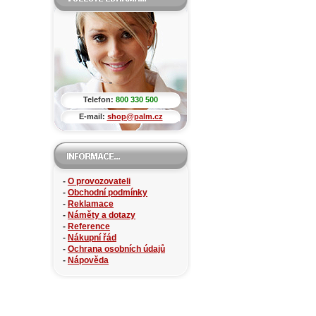
Telefon:
800 330 500
E-mail:
shop@palm.cz
-
O provozovateli
-
Obchodní podmínky
-
Reklamace
-
Náměty a dotazy
-
Reference
-
Nákupní řád
-
Ochrana osobních údajů
-
Nápověda