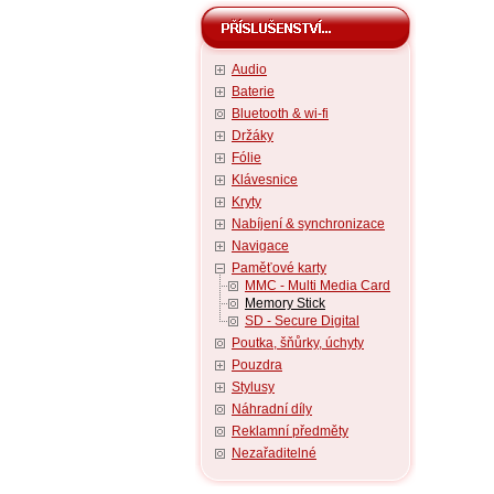
Audio
Baterie
Bluetooth & wi-fi
Držáky
Fólie
Klávesnice
Kryty
Nabíjení & synchronizace
Navigace
Paměťové karty
MMC - Multi Media Card
Memory Stick
SD - Secure Digital
Poutka, šňůrky, úchyty
Pouzdra
Stylusy
Náhradní díly
Reklamní předměty
Nezařaditelné