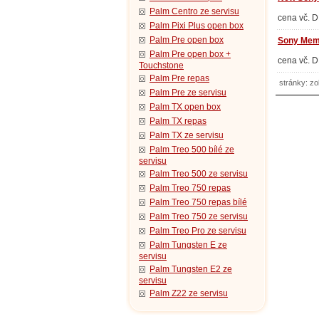
Palm Centro ze servisu
cena vč. 
Palm Pixi Plus open box
Palm Pre open box
Sony Mem
Palm Pre open box +
cena vč. 
Touchstone
Palm Pre repas
stránky: z
Palm Pre ze servisu
Palm TX open box
Palm TX repas
Palm TX ze servisu
Palm Treo 500 bílé ze
servisu
Palm Treo 500 ze servisu
Palm Treo 750 repas
Palm Treo 750 repas bílé
Palm Treo 750 ze servisu
Palm Treo Pro ze servisu
Palm Tungsten E ze
servisu
Palm Tungsten E2 ze
servisu
Palm Z22 ze servisu