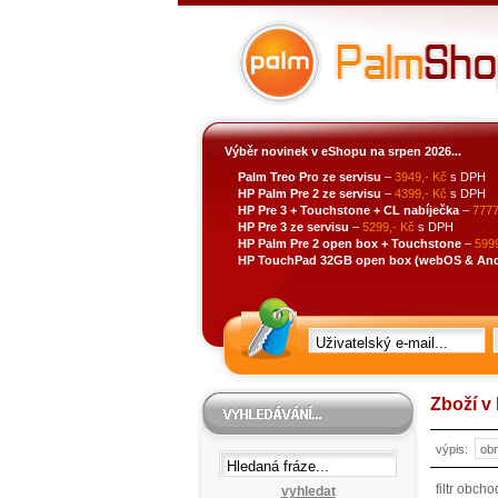
Výběr novinek v eShopu na srpen 2026...
Palm Treo Pro ze servisu
–
3949,- Kč
s DPH
HP Palm Pre 2 ze servisu
–
4399,- Kč
s DPH
HP Pre 3 + Touchstone + CL nabíječka
–
7777
HP Pre 3 ze servisu
–
5299,- Kč
s DPH
HP Palm Pre 2 open box + Touchstone
–
5999
HP TouchPad 32GB open box (webOS & Andro
Zboží v 
výpis:
filtr obch
vyhledat