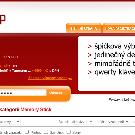
,- Kč
s DPH
,- Kč
s DPH
id) + Tungsten ...
–
6699,- Kč
s DPH
Zobrazit všechny novinky...
přihlásit
Položek v košíku
kategorii
Memory Stick
řazení:
směr:
p
odních značek:
Pretec
SanDisk
Sony