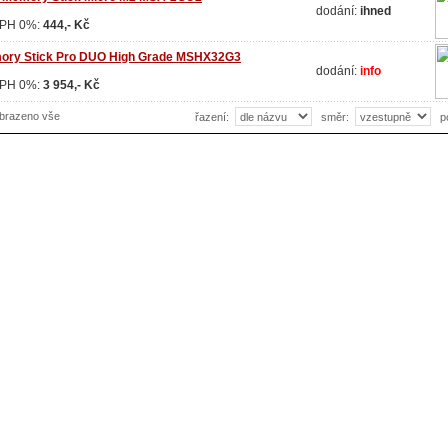
dodání:
ihned
DPH 0%:
444,- Kč
ory Stick Pro DUO High Grade MSHX32G3
dodání:
info
DPH 0%:
3 954,- Kč
obrazeno vše
řazení:
směr:
p