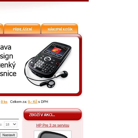
:
0 ks
Celkem za:
0,- Kč
s DPH
o:
HP Pre 3 ze servisu