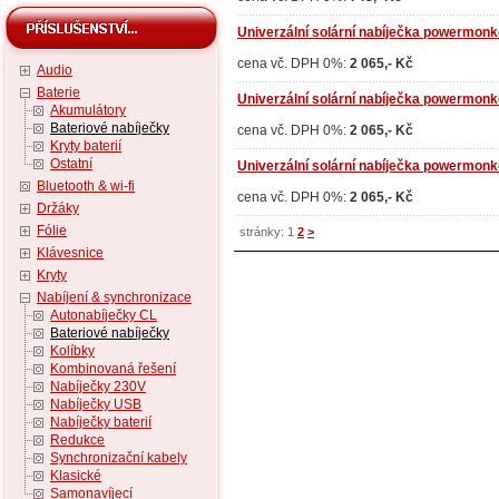
Univerzální solární nabíječka powermonke
cena vč. DPH 0%:
2 065,- Kč
Audio
Baterie
Univerzální solární nabíječka powermonke
Akumulátory
Bateriové nabíječky
cena vč. DPH 0%:
2 065,- Kč
Kryty baterií
Ostatní
Univerzální solární nabíječka powermonkey
Bluetooth & wi-fi
cena vč. DPH 0%:
2 065,- Kč
Držáky
Fólie
stránky: 1
2
>
Klávesnice
Kryty
Nabíjení & synchronizace
Autonabíječky CL
Bateriové nabíječky
Kolíbky
Kombinovaná řešení
Nabíječky 230V
Nabíječky USB
Nabíječky baterií
Redukce
Synchronizační kabely
Klasické
Samonavíjecí