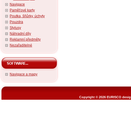
Navigace
Paměťové karty
Poutka, šňůrky, úchyty
Pouzdra
Stylusy
Náhradní díly
Reklamní předměty
Nezařaditelné
Navigace a mapy
Copyright © 2026
EURISCO design