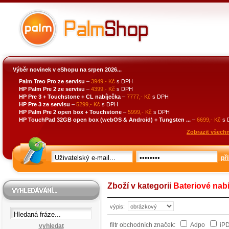
Výběr novinek v eShopu na srpen 2026...
Palm Treo Pro ze servisu
–
3949,- Kč
s DPH
HP Palm Pre 2 ze servisu
–
4399,- Kč
s DPH
HP Pre 3 + Touchstone + CL nabíječka
–
7777,- Kč
s DPH
HP Pre 3 ze servisu
–
5299,- Kč
s DPH
HP Palm Pre 2 open box + Touchstone
–
5999,- Kč
s DPH
HP TouchPad 32GB open box (webOS & Android) + Tungsten ...
–
6699,- Kč
s 
Zobrazit všechn
při
Zboží v kategorii
Bateriové nab
výpis:
filtr obchodních značek:
Adpo
iP
vyhledat