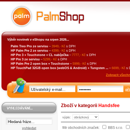
Výběr novinek v eShopu na srpen 2026...
Palm Treo Pro ze servisu
–
3949,- Kč
s DPH
HP Palm Pre 2 ze servisu
–
4399,- Kč
s DPH
HP Pre 3 + Touchstone + CL nabíječka
–
7777,- Kč
s DPH
HP Pre 3 ze servisu
–
5299,- Kč
s DPH
HP Palm Pre 2 open box + Touchstone
–
5999,- Kč
s DPH
HP TouchPad 32GB open box (webOS & Android) + Tungsten ...
–
6699,- Kč
s 
Zobrazit všechn
při
Zboží v kategorii
Handsfee
výpis:
filtr obchodních značek:
BBS s.r.o.
vyhledat