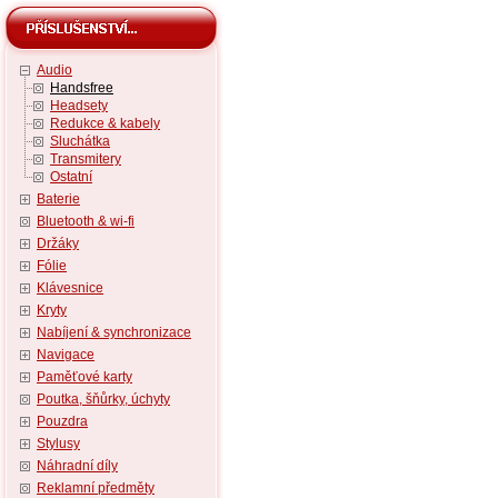
Audio
Handsfree
Headsety
Redukce & kabely
Sluchátka
Transmitery
Ostatní
Baterie
Bluetooth & wi-fi
Držáky
Fólie
Klávesnice
Kryty
Nabíjení & synchronizace
Navigace
Paměťové karty
Poutka, šňůrky, úchyty
Pouzdra
Stylusy
Náhradní díly
Reklamní předměty