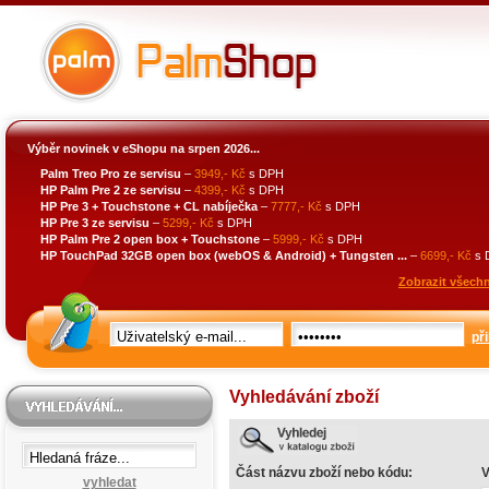
Výběr novinek v eShopu na srpen 2026...
Palm Treo Pro ze servisu
–
3949,- Kč
s DPH
HP Palm Pre 2 ze servisu
–
4399,- Kč
s DPH
HP Pre 3 + Touchstone + CL nabíječka
–
7777,- Kč
s DPH
HP Pre 3 ze servisu
–
5299,- Kč
s DPH
HP Palm Pre 2 open box + Touchstone
–
5999,- Kč
s DPH
HP TouchPad 32GB open box (webOS & Android) + Tungsten ...
–
6699,- Kč
s 
Zobrazit všechn
při
Vyhledávání zboží
Část názvu zboží nebo kódu:
V
vyhledat