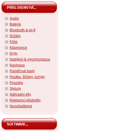
Audio
Baterie
Bluetooth & wi-fi
Držáky
Fólie
Klávesnice
Kryty
Nabíjení & synchronizace
Navigace
Paměťové karty
Poutka, šňůrky, úchyty
Pouzdra
Stylusy
Náhradní díly
Reklamní předměty
Nezařaditelné