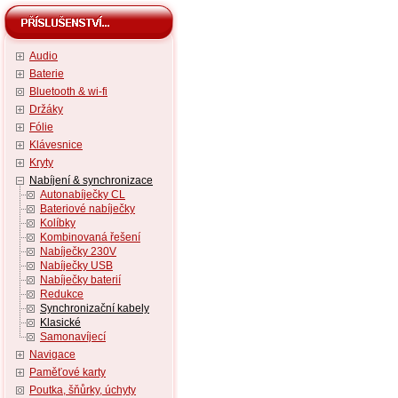
Audio
Baterie
Bluetooth & wi-fi
Držáky
Fólie
Klávesnice
Kryty
Nabíjení & synchronizace
Autonabíječky CL
Bateriové nabíječky
Kolíbky
Kombinovaná řešení
Nabíječky 230V
Nabíječky USB
Nabíječky baterií
Redukce
Synchronizační kabely
Klasické
Samonavíjecí
Navigace
Paměťové karty
Poutka, šňůrky, úchyty