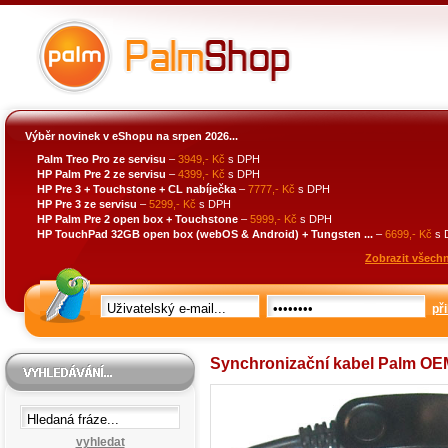
Výběr novinek v eShopu na srpen 2026...
Palm Treo Pro ze servisu
–
3949,- Kč
s DPH
HP Palm Pre 2 ze servisu
–
4399,- Kč
s DPH
HP Pre 3 + Touchstone + CL nabíječka
–
7777,- Kč
s DPH
HP Pre 3 ze servisu
–
5299,- Kč
s DPH
HP Palm Pre 2 open box + Touchstone
–
5999,- Kč
s DPH
HP TouchPad 32GB open box (webOS & Android) + Tungsten ...
–
6699,- Kč
s 
Zobrazit všechn
při
Synchronizační kabel Palm OEM 
vyhledat