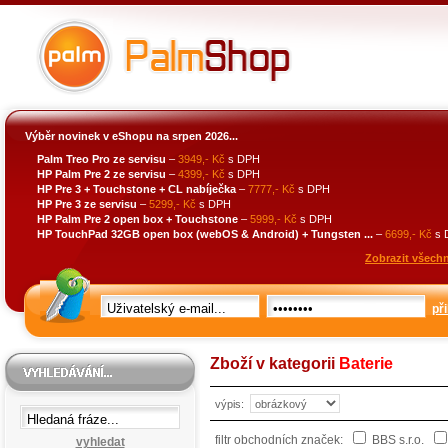
Výběr novinek v eShopu na srpen 2026...
Palm Treo Pro ze servisu
–
3949,- Kč
s DPH
HP Palm Pre 2 ze servisu
–
4399,- Kč
s DPH
HP Pre 3 + Touchstone + CL nabíječka
–
7777,- Kč
s DPH
HP Pre 3 ze servisu
–
5299,- Kč
s DPH
HP Palm Pre 2 open box + Touchstone
–
5999,- Kč
s DPH
HP TouchPad 32GB open box (webOS & Android) + Tungsten ...
–
6699,- Kč
s 
Zobrazit všechn
při
Zboží v kategorii
Baterie
výpis:
filtr obchodních značek:
BBS s.r.o.
vyhledat