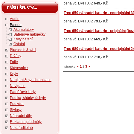
cena vč. DPH 0%:
649,- Kč
Treo 650 náhradní baterie - neoriginální
Audio
cena vč. DPH 0%:
793,- Kč
Baterie
Akumulátory
Treo 650 náhradní baterie - originální (bez
Bateriové nabíječky
Kryty baterií
cena vč. DPH 0%:
669,- Kč
Ostatní
Treo 680 náhradní baterie - neoriginální
Bluetooth & wi-fi
Držáky
cena vč. DPH 0%:
718,- Kč
Fólie
stránky:
<
1
2
3
>
Klávesnice
Kryty
Nabíjení & synchronizace
Navigace
Paměťové karty
Poutka, šňůrky, úchyty
Pouzdra
Stylusy
Náhradní díly
Reklamní předměty
Nezařaditelné