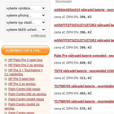
Soonleader
m500/m505/m515 náhradní baterie - neor
cena vč. DPH 0%:
399,- Kč
m550/T/T2/T3/Z31/Z71/Z72/E2 náhradní bate
cena vč. DPH 0%:
396,- Kč
m550/T/T2/T3/Z31/Z71/Z72/E2 náhradní bate
cena vč. DPH 0%:
399,- Kč
Palm Pre náhradní baterie extended - neor
HP Palm Pre 2 open box
cena vč. DPH 0%:
849,- Kč
HP Palm Pre 2 ze servisu
HP Pre 3 + Touchstone +
T5/TX náhradní baterie - neoriginální 11
CL nabíječka
cena vč. DPH 0%:
313,- Kč
HP Pre 3 open box
HP Pre 3 ze servisu
TC/TW/i705 náhradní baterie - neoriginá
Palm Centro bílé repas
cena vč. DPH 0%:
404,- Kč
Palm Centro bílé ze servisu
Palm Centro modré repas
TC/TW/i705 náhradní baterie - neoriginá
Palm Centro modré ze
servisu
cena vč. DPH 0%:
578,- Kč
Palm Centro repas