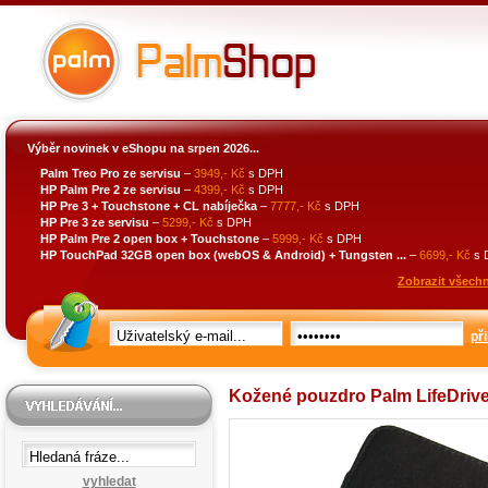
Výběr novinek v eShopu na srpen 2026...
Palm Treo Pro ze servisu
–
3949,- Kč
s DPH
HP Palm Pre 2 ze servisu
–
4399,- Kč
s DPH
HP Pre 3 + Touchstone + CL nabíječka
–
7777,- Kč
s DPH
HP Pre 3 ze servisu
–
5299,- Kč
s DPH
HP Palm Pre 2 open box + Touchstone
–
5999,- Kč
s DPH
HP TouchPad 32GB open box (webOS & Android) + Tungsten ...
–
6699,- Kč
s 
Zobrazit všechn
při
Kožené pouzdro Palm LifeDriv
vyhledat