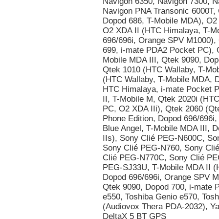
Navigon 6350, Navigon 7300, N
Navigon PNA Transonic 6000T,
Dopod 686, T-Mobile MDA), O2
O2 XDA II (HTC Himalaya, T-Mo
696/696i, Orange SPV M1000), 
699, i-mate PDA2 Pocket PC), O
Mobile MDA III, Qtek 9090, Dop
Qtek 1010 (HTC Wallaby, T-Mo
(HTC Wallaby, T-Mobile MDA, D
HTC Himalaya, i-mate Pocket P
II, T-Mobile M, Qtek 2020i (HT
PC, O2 XDA IIi), Qtek 2060 (Q
Phone Edition, Dopod 696/696i,
Blue Angel, T-Mobile MDA III, 
IIs), Sony Clié PEG-N600C, S
Sony Clié PEG-N760, Sony Cli
Clié PEG-N770C, Sony Clié PE
PEG-SJ33U, T-Mobile MDA II (
Dopod 696/696i, Orange SPV M1
Qtek 9090, Dopod 700, i-mate P
e550, Toshiba Genio e570, Tos
(Audiovox Thera PDA-2032), 
DeltaX 5 BT GPS