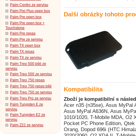
Palm Centro ze servisu
Palm Pixi Plus open box
Další obrázky tohoto pr
Palm Pre open box
Palm Pre open box +
Touchstone
Palm Pre repas
Palm Pre ze servisu
Palm TX open box
Palm TX repas
Palm TX ze servisu
Palm Treo 500 bílé ze
servisu
Palm Treo 500 ze servisu
Palm Treo 750 repas
Palm Treo 750 repas bílé
Kompatibilita
Palm Treo 750 ze servisu
Palm Treo Pro ze servisu
Zboží je kompatibilní s násled
Palm Tungsten E ze
Acer n35 (n35se), Asus MyPal
servisu
Asus MyPal A636N, Asus MyPal
Palm Tungsten E2 ze
1010/1020, T-Mobile MDA, O2 
servisu
Pocket PC Phone Edition, Qtek 
Palm Z22 ze servisu
Orang, Dopod 696i (HTC Himala
2020/2060, O2 XDA II, T-Mobile