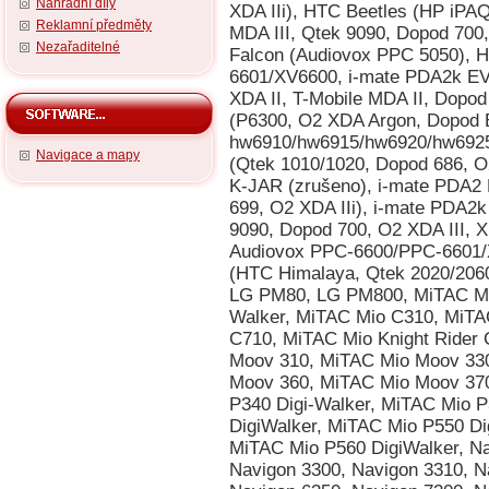
Náhradní díly
XDA IIi), HTC Beetles (HP iPA
Reklamní předměty
MDA III, Qtek 9090, Dopod 700
Nezařaditelné
Falcon (Audiovox PPC 5050), 
6601/XV6600, i-mate PDA2k EV
XDA II, T-Mobile MDA II, Dopo
(P6300, O2 XDA Argon, Dopod 
hw6910/hw6915/hw6920/hw6925
Navigace a mapy
(Qtek 1010/1020, Dopod 686, O
K-JAR (zrušeno), i-mate PDA2 
699, O2 XDA IIi), i-mate PDA2k
9090, Dopod 700, O2 XDA III, 
Audiovox PPC-6600/PPC-6601/X
(HTC Himalaya, Qtek 2020/2060,
LG PM80, LG PM800, MiTAC Mio
Walker, MiTAC Mio C310, MiT
C710, MiTAC Mio Knight Rider
Moov 310, MiTAC Mio Moov 33
Moov 360, MiTAC Mio Moov 37
P340 Digi-Walker, MiTAC Mio P
DigiWalker, MiTAC Mio P550 Di
MiTAC Mio P560 DigiWalker, N
Navigon 3300, Navigon 3310, N