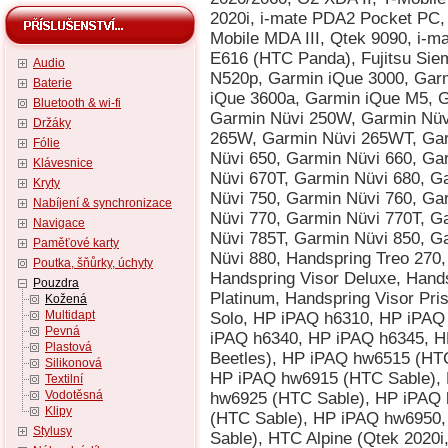
2020i, i-mate PDA2 Pocket PC, 
Mobile MDA III, Qtek 9090, i-m
E616 (HTC Panda), Fujitsu Si
Audio
N520p, Garmin iQue 3000, Gar
Baterie
iQue 3600a, Garmin iQue M5, 
Bluetooth & wi-fi
Garmin Nüvi 250W, Garmin Nüv
Držáky
265W, Garmin Nüvi 265WT, Gar
Fólie
Nüvi 650, Garmin Nüvi 660, Ga
Klávesnice
Nüvi 670T, Garmin Nüvi 680, G
Kryty
Nüvi 750, Garmin Nüvi 760, Ga
Nabíjení & synchronizace
Nüvi 770, Garmin Nüvi 770T, G
Navigace
Nüvi 785T, Garmin Nüvi 850, G
Paměťové karty
Nüvi 880, Handspring Treo 270,
Poutka, šňůrky, úchyty
Handspring Visor Deluxe, Hands
Pouzdra
Platinum, Handspring Visor Pri
Kožená
Multidapt
Solo, HP iPAQ h6310, HP iPAQ
Pevná
iPAQ h6340, HP iPAQ h6345, 
Plastová
Beetles), HP iPAQ hw6515 (HT
Silikonová
HP iPAQ hw6915 (HTC Sable),
Textilní
Vodotěsná
hw6925 (HTC Sable), HP iPAQ
Klipy
(HTC Sable), HP iPAQ hw6950
Stylusy
Sable), HTC Alpine (Qtek 2020