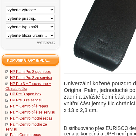
HP Palm Pre 2 open box
HP Palm Pre 2 ze servisu
Univerzální kožené pouzdro do
HP Pre 3 + Touchstone +
CL nabíječka
Original Palm, jednoduché pou
HP Pre 3 open box
zadní a zvláště čelní část po
HP Pre 3 ze servisu
vnitřní část jemný filc chrání
Palm Centro bílé repas
x 13 x 2,3 cm.
Palm Centro bílé ze servisu
Palm Centro modré repas
Palm Centro modré ze
Distribuováno přes EURiSCO desig
servisu
cena je konečná a DPH není přip
Palm Centro repas