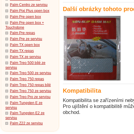
Palm Centro ze servisu
Další obrázky tohoto pr
Palm Pixi Plus open box
Palm Pre open box
Palm Pre open box +
Touchstone
Palm Pre repas
Palm Pre ze servisu
Palm TX open box
Palm TX repas
Palm TX ze servisu
Palm Treo 500 bílé ze
servisu
Palm Treo 500 ze servisu
Palm Treo 750 repas
Palm Treo 750 repas bílé
Kompatibilita
Palm Treo 750 ze servisu
Palm Treo Pro ze servisu
Kompatibilita se zařízeními neb
Palm Tungsten E ze
Pro ujištění o kompatibilitě mů
servisu
obchod.
Palm Tungsten E2 ze
servisu
Palm Z22 ze servisu