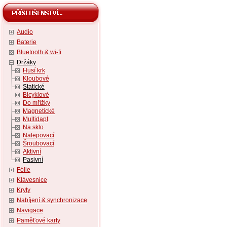
Audio
Baterie
Bluetooth & wi-fi
Držáky
Husí krk
Kloubové
Statické
Bicyklové
Do mřížky
Magnetické
Multidapt
Na sklo
Nalepovací
Šroubovací
Aktivní
Pasivní
Fólie
Klávesnice
Kryty
Nabíjení & synchronizace
Navigace
Paměťové karty