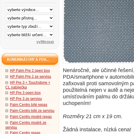
Nenáročné, ale účinné řešení,
HP Palm Pre 2 open box
PDA/smartphone v automobilu 
HP Palm Pre 2 ze servisu
zafixovali proti samovolným 
HP Pre 3 + Touchstone +
CL nabíječka
použitelná nejen v autě a ne
HP Pre 3 open box
umísťováním palmu do držák
HP Pre 3 ze servisu
uchopením!
Palm Centro bílé repas
Palm Centro bílé ze servisu
Rozměry 21 cm x 19 cm.
Palm Centro modré repas
Palm Centro modré ze
servisu
Žádná instalace, nízká cena!
Palm Centro repas