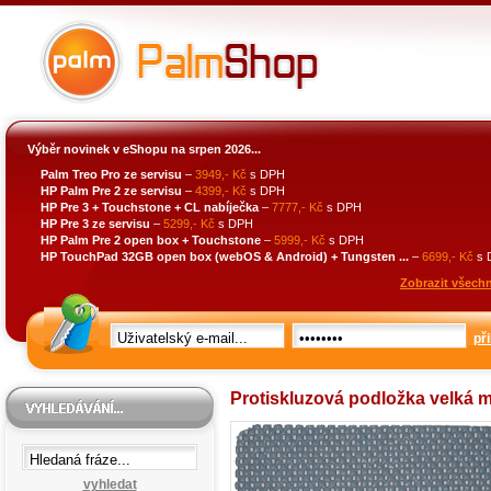
Výběr novinek v eShopu na srpen 2026...
Palm Treo Pro ze servisu
–
3949,- Kč
s DPH
HP Palm Pre 2 ze servisu
–
4399,- Kč
s DPH
HP Pre 3 + Touchstone + CL nabíječka
–
7777,- Kč
s DPH
HP Pre 3 ze servisu
–
5299,- Kč
s DPH
HP Palm Pre 2 open box + Touchstone
–
5999,- Kč
s DPH
HP TouchPad 32GB open box (webOS & Android) + Tungsten ...
–
6699,- Kč
s 
Zobrazit všechn
při
Protiskluzová podložka velká 
vyhledat