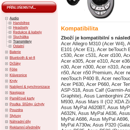
Audio
Handsfree
Kompatibilita
Headsety
Redukce & kabely
Sluchátka
Zboží je kompatibilní s násled
Transmitery
Acer Allegro M310 (Acer W4), Acer beTouch E100 (Acer C1), Acer beTouch E101 (Acer E1), Acer beTouch E200 (Acer L1), Acer c500, Acer c510, Acer c530, Acer c531, Acer d100, Acer d155 (iGo 2006), Acer d156, Acer e300, Acer e305, Acer e310, Acer e360 GPS, Acer n10, Acer n20, Acer n20w, Acer n30, Acer n300, Acer n310, Acer n311, Acer n321, Acer n35 (n35se), Acer n50, Acer n50 Premium, Acer neoTouch P300, Acer neoTouch P400, Acer neoTouch P400 B, Acer neoTouch S200 (Acer F1), Acer P600, Acer P610, Acer P630, Acer P660, Acer Tempo DX900, AnyDATA ASP-318, AnyDATA ASP-518, Asus Calf (Garmin-Asus nuvifone G60), Asus Jupiter (O2 XDA Graphite), Asus Lamborghini ZX1, Asus M530w (Aries), Asus M536, Asus M930, Asus Mars II (O2 XDA Zinc), Asus MyPal A600, Asus MyPal A620, Asus MyPal A620BT, Asus MyPal A626, Asus MyPal A632, Asus MyPal A632N, Asus MyPal A636, Asus MyPal A636N, Asus MyPal A639, Asus MyPal A686, Asus MyPal A696, Asus MyPal A716, Asus MyPal A730, Asus MyPal A730w, Asus P320 (Galaxy Mini), Asus P505, Asus P515 (zrušeno), Asus P525, Asus P526 (Pegasus), Asus P527, Asus P535, Asus P550 (Solaris), Asus P560, Asus P735, Asus P750, Asus R300, Asus R600, Asus R700, Asus R700t, Asus Vivo Tab RT TF600TL / TF600TG / TF600T, BenQ P50, BenQ Siemens P51, Compaq Aero 1500, Compaq Aero 1520, Compaq Aero 1530, Compaq Aero 1550, Compaq Aero 2100, Compaq Aero 2110, Compaq Aero 2120, Compaq Aero 2130, Compaq Aero 2150, Compaq Aero 2160, Compaq Aero 2180, Compaq Aero 8000, Compaq iPAQ h3130, Compaq iPAQ h3135, Compaq iPAQ h3150, Compaq iPAQ h3630, Compaq iPAQ h3635, Compaq iPAQ h3650, Compaq iPAQ h3660, Compaq iPAQ h3670, Compaq iPAQ h3730, Compaq iPAQ h3760, Compaq iPAQ h3765, Compaq iPAQ h3815, Compaq iPAQ h3825, Compaq iPAQ h3830 (HTC Rosella), Compaq iPAQ h3835 (HTC Rosella), Compaq iPAQ h3840 (HTC Rosella), Compaq iPAQ h3845 (HTC Rosella), Compaq iPAQ h3850 (HTC Rosella), Dell Axim X3 Advanced, Dell Axim X3 Basic, Dell Axim X30 Advanced, Dell Axim X30 Basic, Dell Axim X30i, Dell Axim X3i, Dell Axim X5 Advanced, Dell Axim X5 Basic, Dell Axim X50 Advanced, Dell Axim X50 Basic, Dell Axim X50v, Dell Axim X51 Advanced, Dell Axim X51 Basic, Dell Axim X51v, Dell Venue Pro (Dell Lightning), Dopod 515 (HTC Canary), Dopod 535 (HTC Voyager, Qtek 8060/8080, i-mate SP2, O2 Xphone), Dopod 565 (HTC Typhoon, Qtek 8010, i-mate SP3), Dopod 566 (HTC Hurricane/Robbie, Qtek 8200, SDA II, SPV C550), Dopod 575 (HTC Feeler, Qtek 8020, i-mate SP3i, O2 Xphone II), Dopod 585 (HTC Amadeus, O2 Xphone IIm, T-Mobile SDA Music), Dopod 586 (HTC Hurricane/Robbie, Qtek 8200, SDA II, SPV C550), Dopod 686 (HTC Wallaby, Qtek 1010/1020, T-Mobile MDA, O2 XDA), Dopod 696 (HTC Himalaya, i-mate Pocket PC Phone Edition, Qtek 2020/2060, O2 XDA II, T-Mobile MDA II, Orang, Dopod 696i (HTC Himalaya, i-mate Pocket PC Phone Edition, Qtek 2020/2060, O2 XDA II, T-Mobile MDA II, Oran, Dopod 699 (HTC Alpine, Qtek 2020i, i-mate PDA2 Pocket PC, O2 XDA IIi), Dopod 700 (HTC Blue Angel, T-Mobile MDA III, Qtek 9090, i-mate PDA2k, O2 XDA III, XDA IIs), Dopod 818 (HTC Magician, Qtek S100/S110, O2 XDA II mini/mini Black, MDA Compact, i-mate New JAM/JAM Limit, Dopod 818 Pro (HTC Prophet, i-mate JAMin, Qtek S200, O2 XDA Neo), Dopod 828+ (HTC Magician Refresh), Dopod 830 (HTC Prophet, Qtek S200, i-mate JAMin, O2 XDA Neo), Dopod 838 (HTC Wizard 110, Qtek A9100), Dopod 900 (HTC Universal, Qtek 9000, MDA Pro, XDA Exec, i-mate JASJAR), Dopod D818c (HTC Wave), Dopod P100 (HTC Galaxy 100, Qtek G100, i-mate PDA-N), Dopod T5588 (HTC HengShan), Dopod T8388 (HTC Qilin), Dopod U1000 (HTC Advantage/Athena 100, T-Mobile MDA Ameo), E-TEN Glofiish DX900, E-TEN Glofiish M700, E-TEN Glofiish M800, E-TEN Glofiish V900, E-TEN Glofiish X500, E-TEN Glofiish X500+, E-TEN Glofiish X600, E-TEN Glofiish X610, E-TEN Glofiish X650, E-TEN Glofiish X800, E-TEN Glofiish X900, E-TEN InfoTouch G500, E-TEN InfoTouch G500+, E-TEN InfoTouch M500 (TORQ P100), E-TEN InfoTouch M550, E-TEN InfoTouch M600, E-TEN InfoTouch M600+, E-TEN InfoTouch P300, E-TEN InfoTouch P300B, E-TEN InfoTouch P600, E-TEN InfoTouch P603, E-TEN InfoTouch P610, E-TEN InfoTouch P700, Fujitsu Siemens Loox V70, Fujitsu Siemens Pocket Loox 410, Fujitsu Siemens Pocket Loox 420, Fujitsu Siemens Pocket Loox 
Ostatní
Baterie
Bluetooth & wi-fi
Držáky
Fólie
Klávesnice
Kryty
Nabíjení & synchronizace
Navigace
Paměťové karty
Poutka, šňůrky, úchyty
Pouzdra
Stylusy
Náhradní díly
Reklamní předměty