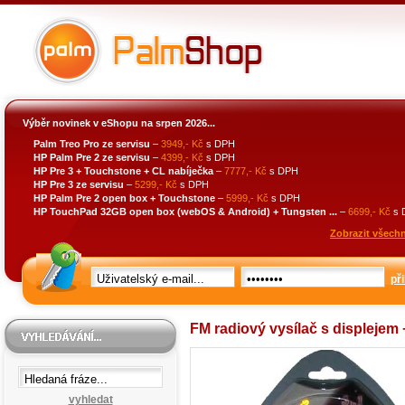
Výběr novinek v eShopu na srpen 2026...
Palm Treo Pro ze servisu
–
3949,- Kč
s DPH
HP Palm Pre 2 ze servisu
–
4399,- Kč
s DPH
HP Pre 3 + Touchstone + CL nabíječka
–
7777,- Kč
s DPH
HP Pre 3 ze servisu
–
5299,- Kč
s DPH
HP Palm Pre 2 open box + Touchstone
–
5999,- Kč
s DPH
HP TouchPad 32GB open box (webOS & Android) + Tungsten ...
–
6699,- Kč
s 
Zobrazit všechn
při
FM radiový vysílač s displejem
vyhledat