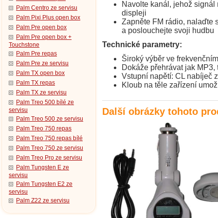
Navolte kanál, jehož signál
Palm Centro ze servisu
displeji
Palm Pixi Plus open box
Zapněte FM rádio, nalaďte s
Palm Pre open box
a poslouchejte svoji hudbu
Palm Pre open box +
Technické parametry:
Touchstone
Palm Pre repas
Široký výběr ve frekvenční
Palm Pre ze servisu
Dokáže přehrávat jak MP3,
Palm TX open box
Vstupní napětí: CL nabíječ 
Palm TX repas
Kloub na těle zařízení umož
Palm TX ze servisu
Palm Treo 500 bílé ze
Další obrázky tohoto pr
servisu
Palm Treo 500 ze servisu
Palm Treo 750 repas
Palm Treo 750 repas bílé
Palm Treo 750 ze servisu
Palm Treo Pro ze servisu
Palm Tungsten E ze
servisu
Palm Tungsten E2 ze
servisu
Palm Z22 ze servisu