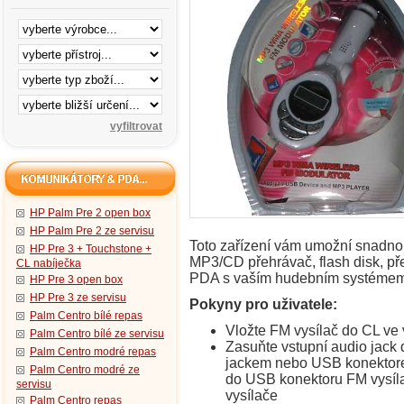
HP Palm Pre 2 open box
HP Palm Pre 2 ze servisu
Toto zařízení vám umožní snadno a
HP Pre 3 + Touchstone +
MP3/CD přehrávač, flash disk, p
CL nabíječka
PDA s vaším hudebním systémem v
HP Pre 3 open box
HP Pre 3 ze servisu
Pokyny pro uživatele:
Palm Centro bílé repas
Vložte FM vysílač do CL ve
Palm Centro bílé ze servisu
Zasuňte vstupní audio jack 
Palm Centro modré repas
jackem nebo USB konektorem
Palm Centro modré ze
do USB konektoru FM vysíla
servisu
vysílače
Palm Centro repas